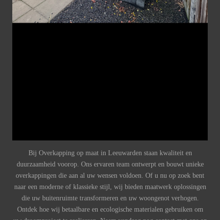
Bij Overkapping op maat in Leeuwarden staan kwaliteit en
duurzaamheid voorop. Ons ervaren team ontwerpt en bouwt unieke
overkappingen die aan al uw wensen voldoen. Of u nu op zoek bent
naar een moderne of klassieke stijl, wij bieden maatwerk oplossingen
die uw buitenruimte transformeren en uw woongenot verhogen.
Ontdek hoe wij betaalbare en ecologische materialen gebruiken om